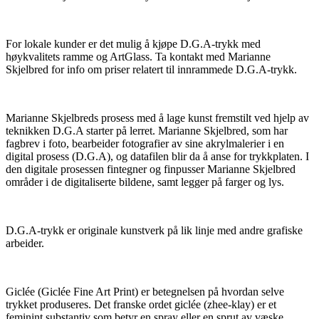
For lokale kunder er det mulig å kjøpe D.G.A-trykk med
høykvalitets ramme og ArtGlass. Ta kontakt med Marianne
Skjelbred for info om priser relatert til innrammede D.G.A-trykk.
Marianne Skjelbreds prosess med å lage kunst fremstilt ved hjelp av
teknikken D.G.A starter på lerret. Marianne Skjelbred, som har
fagbrev i foto, bearbeider fotografier av sine akrylmalerier i en
digital prosess (D.G.A), og datafilen blir da å anse for trykkplaten. I
den digitale prosessen fintegner og finpusser Marianne Skjelbred
områder i de digitaliserte bildene, samt legger på farger og lys.
D.G.A-trykk er originale kunstverk på lik linje med andre grafiske
arbeider.
Giclée (Giclée Fine Art Print) er betegnelsen på hvordan selve
trykket produseres. Det franske ordet giclée (zhee-klay) er et
feminint substantiv som betyr en spray eller en sprut av væske.