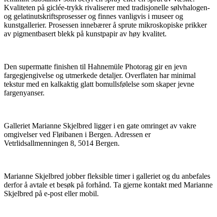
Kvaliteten på giclée-trykk rivaliserer med tradisjonelle sølvhalogen-
og gelatinutskriftsprosesser og finnes vanligvis i museer og
kunstgallerier. Prosessen innebærer å sprute mikroskopiske prikker
av pigmentbasert blekk på kunstpapir av høy kvalitet.
Den supermatte finishen til Hahnemüle Photorag gir en jevn
fargegjengivelse og utmerkede detaljer. Overflaten har minimal
tekstur med en kalkaktig glatt bomullsfølelse som skaper jevne
fargenyanser.
Galleriet Marianne Skjelbred ligger i en gate omringet av vakre
omgivelser ved Fløibanen i Bergen. Adressen er
Vetrlidsallmenningen 8, 5014 Bergen.
Marianne Skjelbred jobber fleksible timer i galleriet og du anbefales
derfor å avtale et besøk på forhånd. Ta gjerne kontakt med Marianne
Skjelbred på e-post eller mobil.