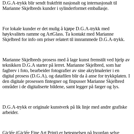
D.G.A-trykk blir sendt fraktfritt nasjonalt og internasjonalt til
Marianne Skjelbreds kunder i sylinderformet emballasje.
For lokale kunder er det mulig å kjøpe D.G.A-trykk med
høykvalitets ramme og ArtGlass. Ta kontakt med Marianne
Skjelbred for info om priser relatert til innrammede D.G.A-trykk.
Marianne Skjelbreds prosess med å lage kunst fremstilt ved hjelp av
teknikken D.G.A starter på lerret. Marianne Skjelbred, som har
fagbrev i foto, bearbeider fotografier av sine akrylmalerier i en
digital prosess (D.G.A), og datafilen blir da å anse for trykkplaten. I
den digitale prosessen fintegner og finpusser Marianne Skjelbred
områder i de digitaliserte bildene, samt legger på farger og lys.
D.G.A-trykk er originale kunstverk på lik linje med andre grafiske
arbeider.
Giclée (Giclée Fine Art Print) er betegnelsen på hvordan selve