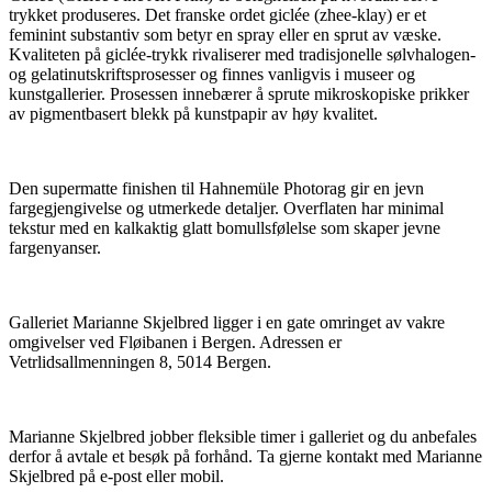
trykket produseres. Det franske ordet giclée (zhee-klay) er et
feminint substantiv som betyr en spray eller en sprut av væske.
Kvaliteten på giclée-trykk rivaliserer med tradisjonelle sølvhalogen-
og gelatinutskriftsprosesser og finnes vanligvis i museer og
kunstgallerier. Prosessen innebærer å sprute mikroskopiske prikker
av pigmentbasert blekk på kunstpapir av høy kvalitet.
Den supermatte finishen til Hahnemüle Photorag gir en jevn
fargegjengivelse og utmerkede detaljer. Overflaten har minimal
tekstur med en kalkaktig glatt bomullsfølelse som skaper jevne
fargenyanser.
Galleriet Marianne Skjelbred ligger i en gate omringet av vakre
omgivelser ved Fløibanen i Bergen. Adressen er
Vetrlidsallmenningen 8, 5014 Bergen.
Marianne Skjelbred jobber fleksible timer i galleriet og du anbefales
derfor å avtale et besøk på forhånd. Ta gjerne kontakt med Marianne
Skjelbred på e-post eller mobil.