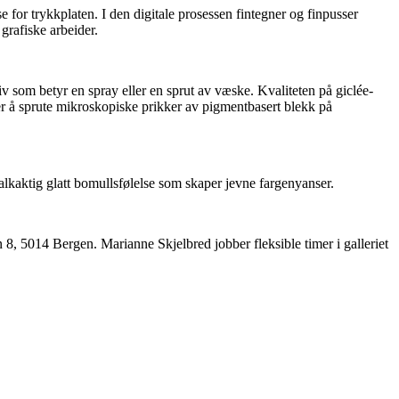
e for trykkplaten. I den digitale prosessen fintegner og finpusser
grafiske arbeider.
iv som betyr en spray eller en sprut av væske. Kvaliteten på giclée-
rer å sprute mikroskopiske prikker av pigmentbasert blekk på
lkaktig glatt bomullsfølelse som skaper jevne fargenyanser.
 8, 5014 Bergen. Marianne Skjelbred jobber fleksible timer i galleriet