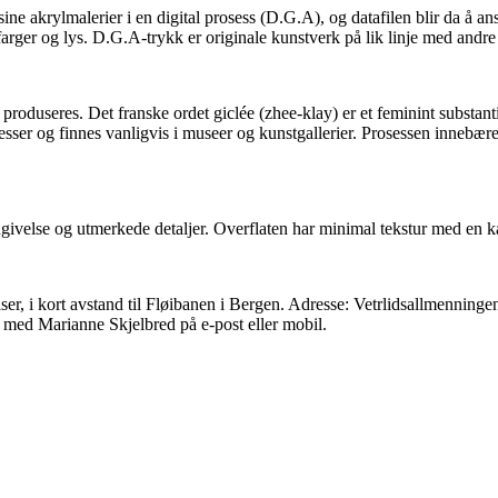
ine akrylmalerier i en digital prosess (D.G.A), og datafilen blir da å ans
farger og lys. D.G.A-trykk er originale kunstverk på lik linje med andre 
produseres. Det franske ordet giclée (zhee-klay) er et feminint substant
osesser og finnes vanligvis i museer og kunstgallerier. Prosessen innebæ
givelse og utmerkede detaljer. Overflaten har minimal tekstur med en ka
er, i kort avstand til Fløibanen i Bergen. Adresse: Vetrlidsallmenningen
t med Marianne Skjelbred på e-post eller mobil.