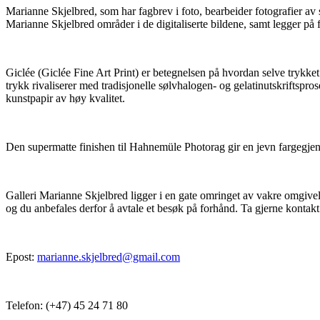
Marianne Skjelbred, som har fagbrev i foto, bearbeider fotografier av s
Marianne Skjelbred områder i de digitaliserte bildene, samt legger på 
Giclée (Giclée Fine Art Print) er betegnelsen på hvordan selve trykket 
trykk rivaliserer med tradisjonelle sølvhalogen- og gelatinutskriftspr
kunstpapir av høy kvalitet.
Den supermatte finishen til Hahnemüle Photorag gir en jevn fargegjen
Galleri Marianne Skjelbred ligger i en gate omringet av vakre omgivels
og du anbefales derfor å avtale et besøk på forhånd. Ta gjerne kontak
Epost:
marianne.skjelbred@gmail.com
Telefon: (+47) 45 24 71 80